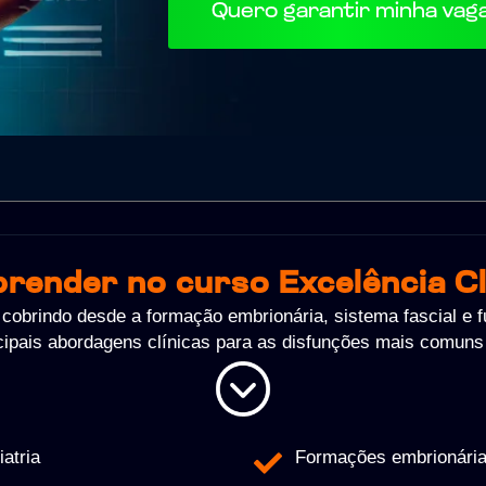
Quero garantir minha vag
prender no curso Excelência Cl
cobrindo desde a formação embrionária, sistema fascial e fu
ncipais abordagens clínicas para as disfunções mais comuns
atria
Formações embrionárias