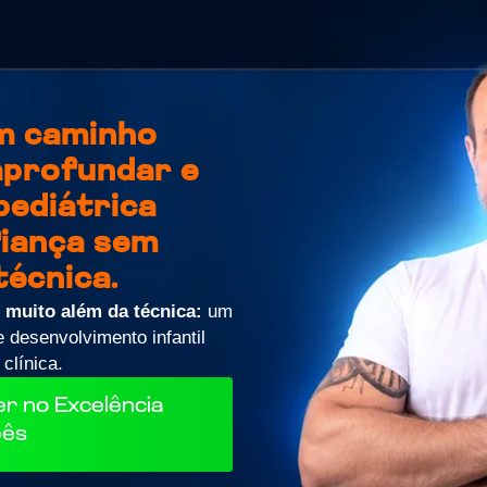
um caminho
aprofundar e
 pediátrica
iança sem
técnica.
i muito além da técnica:
um
 desenvolvimento infantil
clínica.
er no Excelência
bês