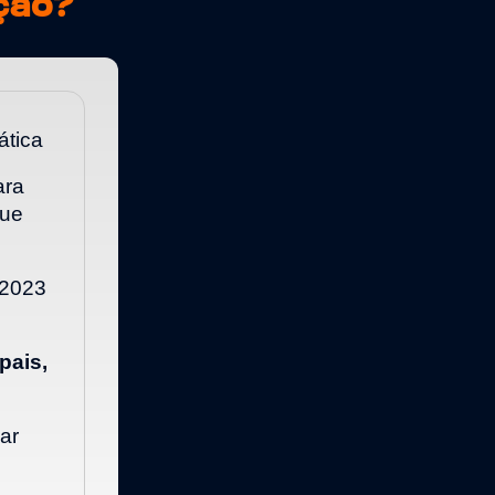
ção?
ática
ara
que
 2023
pais,
ar