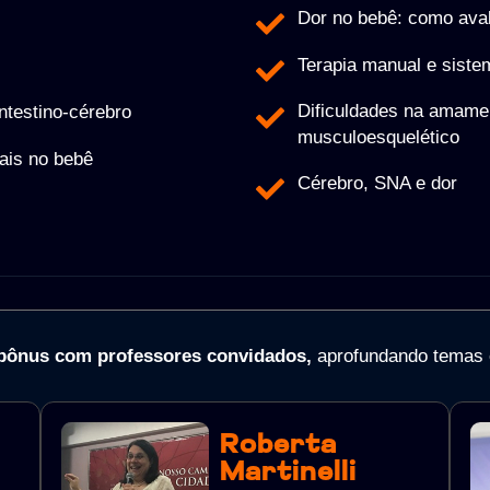
Dor no bebê: como avali
Terapia manual e siste
Dificuldades na amame
ntestino-cérebro
musculoesquelético
rais no bebê
⁠⁠Cérebro, SNA e dor
 bônus com professores convidados,
aprofundando temas e
Roberta
Martinelli