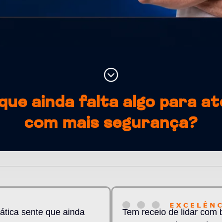
que ainda falta algo para a
com mais segurança?
rática sente que ainda
Tem receio de lidar com