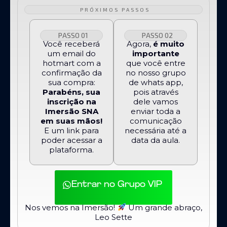
PRÓXIMOS PASSOS
PASSO 01
PASSO 02
Você receberá
Agora,
é muito
um email do
importante
hotmart com a
que você entre
confirmação da
no nosso grupo
sua compra:
de whats app,
Parabéns, sua
pois através
inscrição na
dele vamos
Imersão SNA
enviar toda a
em suas mãos!
comunicação
E um link para
necessária até a
poder acessar a
data da aula.
plataforma.
Entrar no Grupo VIP
Nos vemos na Imersão!
Um grande abraço,
Leo Sette