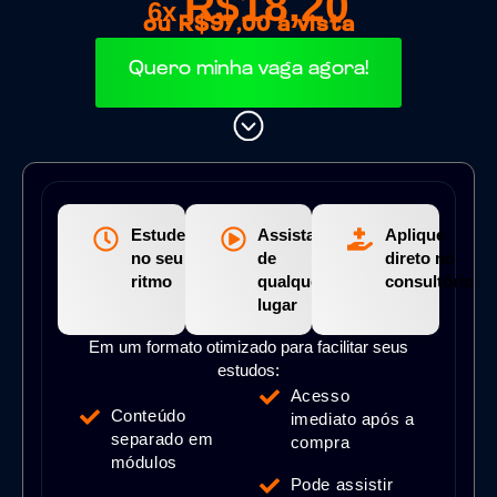
R$18,20
6x
ou R$97,00 à vista
Quero minha vaga agora!
Estude
Assista
Aplique
no seu
de
direto no
ritmo
qualquer
consultório
lugar
Em um formato otimizado para facilitar seus
estudos:
Acesso
Conteúdo
imediato após a
separado em
compra
módulos
Pode assistir