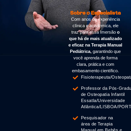
Sobre o Especialista
Com anos de experiência
clínica e acadêmica, ele
traz para essa Imersão
o
que há de mais atualizado
e eficaz na Terapia Manual
Pediátrica,
garantindo que
você aprenda de forma
clara, prática e com
embasamento científico.
Fisioterapeuta/Osteopat
Professor da Pós-Grad
de Osteopatia Infantil
Essatla/Universidade
Atlântica/LISBOA/PO
Pesquisador na
área de Terapia
Manual em Bebês e