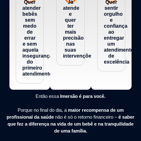
Quer
Já
Quer
atender
atende
sentir
bebês
e
orgulho
sem
quer
e
medo
ter
confiança
de
mais
ao
errar
precisão
entregar
e sem
nas
um
aquela
suas
atendimento
insegurança
intervenções
de
do
excelência
primeiro
atendimento
Então essa
Imersão é para você.
Porque no final do dia, a
maior recompensa de um
profissional da saúde
não é só o retorno financeiro –
é saber
que fez a diferença na vida de um bebê e na tranquilidade
de uma família.