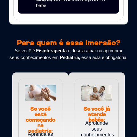
bebê
Para quem é essa Imersão?
Se você é
Fisioterapeuta
e deseja atuar ou aprimorar
seus conhecimentos em
Pediatria,
essa aula é obrigatória.
Se você
Se você já
está
atende
começando
bebês:
Aprofunde
na
seus
pediatria:
Aprenda as
conhecimentos