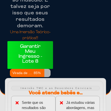
só músculo. E
talvez seja por
isso que seus
resultados
demoram.
Uma Imersão Teórico-
prática!!!
Garantir
Meu
Ingresso -
Lote 8
Virada de Lotes
85%
Imersão TMC e as Desordens Cervicais
Você atende bebês e...
Sente que os
Já estudou várias
resultados são
abordagens, mas