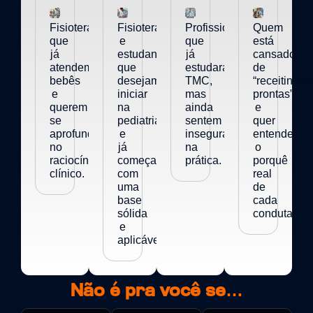
Fisioterapeutas
Fisioterapeutas
Profissionais
Quem
que
e
que
está
já
estudantes
já
cansado
atendem
que
estudaram
de
bebês
desejam
TMC,
“receitinhas
e
iniciar
mas
prontas”
querem
na
ainda
e
se
pediatria
sentem
quer
aprofundar
e
insegurança
entender
no
já
na
o
raciocínio
começar
prática.
porquê
clínico.
com
real
uma
de
base
cada
sólida
conduta.
e
aplicável.
Não é pra você se…