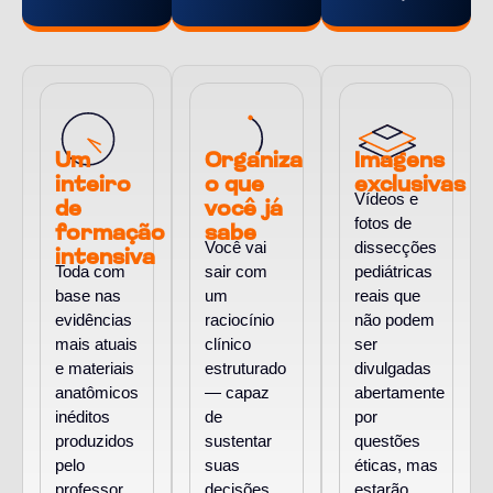
Um
Organiza
Imagens
inteiro
o que
exclusivas
Vídeos e
de
você já
fotos de
formação
sabe
Você vai
dissecções
intensiva
Toda com
sair com
pediátricas
base nas
um
reais que
evidências
raciocínio
não podem
mais atuais
clínico
ser
e materiais
estruturado
divulgadas
anatômicos
— capaz
abertamente
inéditos
de
por
produzidos
sustentar
questões
pelo
suas
éticas, mas
professor
decisões
estarão