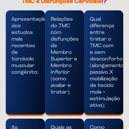
TMC e Disfunções Cervicais
Apresentação
Relações
Qual
dos
do TMC
diferença
estudos
com
entre
mais
disfunções
tratar o
recentes
de
TMC com
de
Membro
e sem
torcicolo
Superior e
desconforto
muscular
Membro
(alongamento
congênito;
Inferior
passivo X
(como
mobilização
avaliar e
de tecido
tratar);
mole +
estimulação
ativa);
As
Quais as
Como