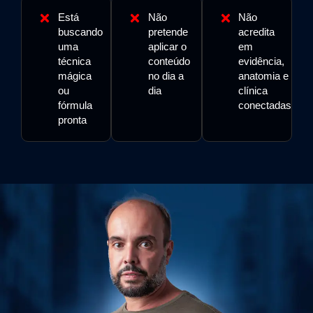
Está
Não
Não
buscando
pretende
acredita
uma
aplicar o
em
técnica
conteúdo
evidência,
mágica
no dia a
anatomia e
ou
dia
clínica
fórmula
conectadas
pronta