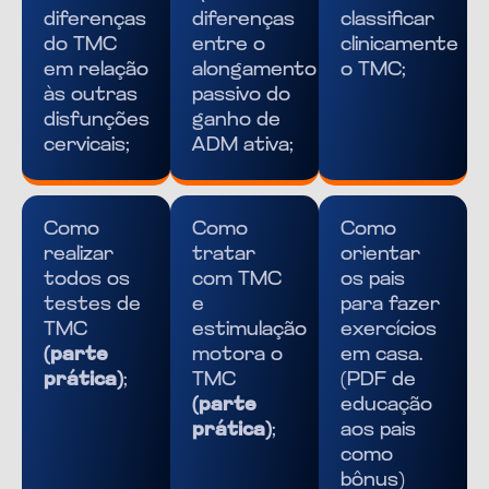
diferenças
diferenças
classificar
do TMC
entre o
clinicamente
em relação
alongamento
o TMC;
às outras
passivo do
disfunções
ganho de
cervicais;
ADM ativa;
Como
Como
Como
realizar
tratar
orientar
todos os
com TMC
os pais
testes de
e
para fazer
TMC
estimulação
exercícios
(parte
motora o
em casa.
prática)
;
TMC
(PDF de
(parte
educação
prática)
;
aos pais
como
bônus)