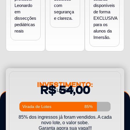
Leonardo
com
disponíveis
em
segurança
de forma
dissecções
e clareza.
EXCLUSIVA
pediátricas
para os
reais
alunos da
Imersão.
INVESTIMENTO:
R$ 54,00
LOTE 08
Virada de Lotes
85%
85% dos ingressos já foram vendidos. A cada
novo lote, o valor sobe.
Garanta agora sua vaga!!!