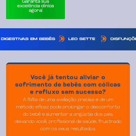
Garanta sua
excelência clínica
agora!
Você já tentou aliviar o
sofrimento de bebês com cólicas
e refluxo sem sucesso?
A falta de uma avaliação precisa e de um
método eficaz pode prolongar o desconforto
do bebê e aumentar a angústia dos pais,
deixando você, profissional de saúde, frustrado
com os seus resultados.