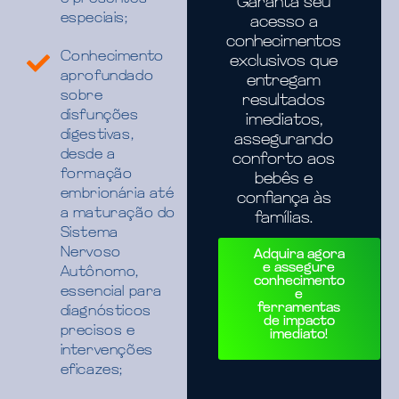
Garanta seu
especiais;
acesso a
conhecimentos
Conhecimento
exclusivos que
aprofundado
entregam
sobre
resultados
disfunções
imediatos,
digestivas,
assegurando
desde a
conforto aos
formação
bebês e
embrionária até
confiança às
a maturação do
famílias.
Sistema
Nervoso
Adquira agora
e assegure
Autônomo,
conhecimento
essencial para
e
ferramentas
diagnósticos
de impacto
precisos e
imediato!
intervenções
eficazes;