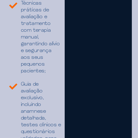
Técnicas
práticas de
avaliação e
tratamento
com terapia
manual,
garantindo alívio
e segurança
aos seus
pequenos
pacientes;
Guia de
avaliação
exclusivo,
incluindo
anamnese
detalhada,
testes clínicos e
questionários