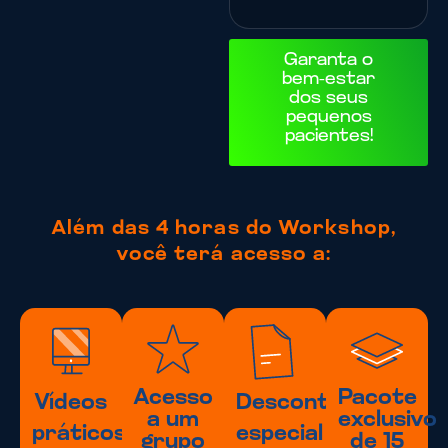
Garanta o
bem-estar
dos seus
pequenos
pacientes!
Além das 4 horas do Workshop,
você terá acesso a:
Acesso
Pacote
Vídeos
Desconto
a um
exclusivo
práticos
especial
grupo
de 15