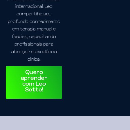
internacional, Leo
compartilha seu
profundo conhecimento
em terapia manual e
fáscias, capacitando
profissionais para
alcançar a excelência
clínica.
Quero
aprender
com Leo
Sette!