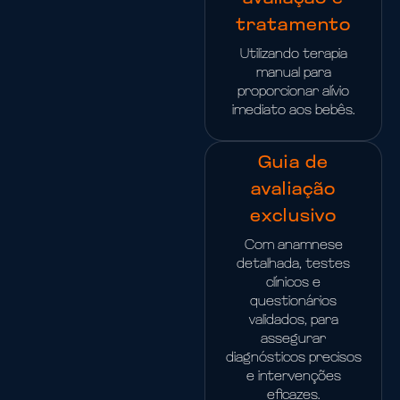
tratamento
Utilizando terapia
manual para
proporcionar alívio
imediato aos bebês.
Guia de
avaliação
exclusivo
Com anamnese
detalhada, testes
clínicos e
questionários
validados, para
assegurar
diagnósticos precisos
e intervenções
eficazes.