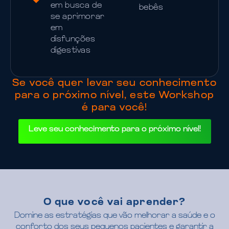
em busca de
bebês
se aprimorar
em
disfunções
digestivas
Se você quer levar seu conhecimento
para o próximo nível, este Workshop
é para você!
Leve seu conhecimento para o próximo nível!
O que você vai aprender?
Domine as estratégias que vão melhorar a saúde e o
conforto dos seus pequenos pacientes e garantir a