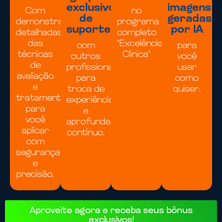
exclusivo
imagens
Com
no
de
geradas
demonstrações
programa
suporte
por IA
detalhadas
completo
das
"Excelência
com
para
técnicas
Clínica"
outros
você
de
profissionais
usar
avaliação
para
como
e
troca de
quiser.
tratamento,
experiências
para
e
você
aprofundamento
aplicar
contínuo.
com
segurança
e
precisão.
Aproveite agora e receba seus bônus
exclusivos!