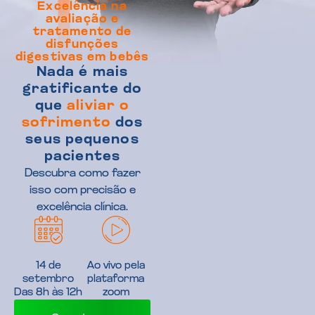
Excelência na
avaliação e
tratamento de
disfunções
digestivas em bebês
Nada é mais
gratificante do
que
aliviar o
sofrimento
dos
seus pequenos
pacientes
Descubra como fazer
isso com precisão e
excelência clínica.
14 de
Ao vivo pela
setembro
plataforma
Das 8h às 12h
zoom