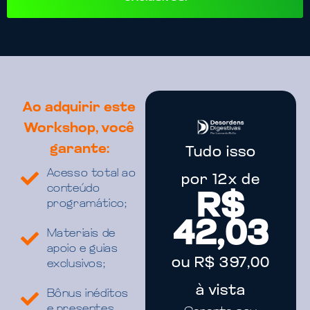
Ao adquirir este
Workshop, você
garante:
Tudo isso
Acesso total ao
por 12x de
conteúdo
R$
programático;
42,03
Materiais de
apoio e guias
ou R$ 397,00
exclusivos;
à vista
Bônus inéditos
e presentes